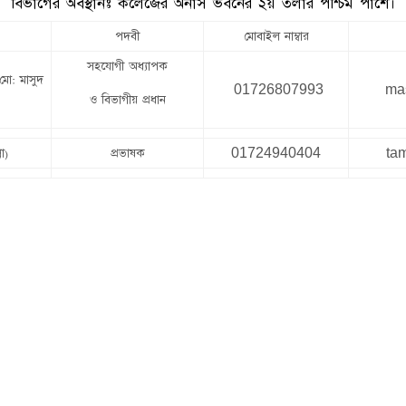
বিভাগের অবস্থানঃ কলেজের অনার্স ভবনের ২য় তলার পশ্চিম পাশে।
পদবী
মোবাইল নাম্বার
সহযোগী অধ্যাপক
 মাসুদ
01726807993
ma
ও বিভাগীয় প্রধান
া)
প্রভাষক
01724940404
ta