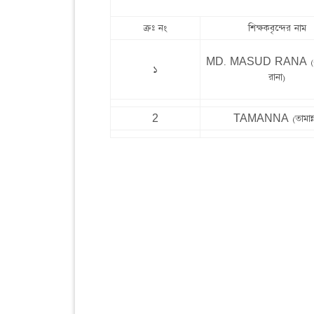
ক্রঃ নং
শিক্ষকবৃন্দের নাম
MD. MASUD RANA (মো:
১
রানা)
2
TAMANNA (তামান্ন