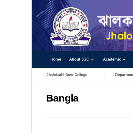
Skip
to
content
Home
About JGC
Academic
Jhalokathi Govt College
>
Departmen
Bangla