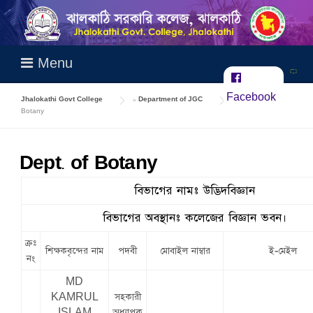
Skip
to
content
Menu
Facebook
Jhalokathi Govt College
>
Department of JGC
>
Dept. of
Botany
Dept. of Botany
বিভাগের নামঃ উদ্ভিদবিজ্ঞান
বিভাগের অবস্থানঃ কলেজের বিজ্ঞান ভবন।
ক্রঃ
শিক্ষকবৃন্দের নাম
পদবী
মোবাইল নাম্বার
ই-মেইল
নং
MD
KAMRUL
সহকারী
ISLAM
অধ্যাপক