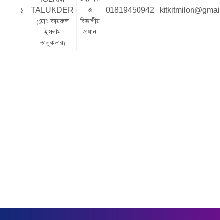
১
TALUKDER
ও
01819450942
kitkitmilon@gmai
(মোঃ কামরুল
বিভাগীয়
ইসলাম
প্রধান
তালুকদার)