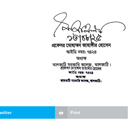
witter
Print