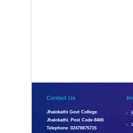
Contact Us
Im
Jhalokathi Govt College,
শ
Jhalokathi, Post Code-8400.
ম
Telephone:
02478875715