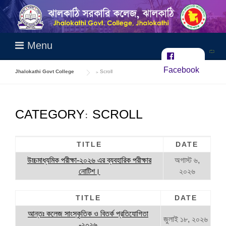
Skip
to
content
Menu
Facebook
Jhalokathi Govt College
>
Scroll
CATEGORY:
SCROLL
TITLE
DATE
উচ্চমাধ্যমিক পরীক্ষা-২০২৬ এর ব্যবহারিক পরীক্ষার
অগাস্ট ৬,
নোটিশ।
২০২৬
TITLE
DATE
আন্তঃ কলেজ সাংস্কৃতিক ও বিতর্ক প্রতিযোগিতা
জুলাই ১৮, ২০২৬
-২০২৬