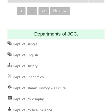
P
১
২
…
২১
Next →
o
s
Departments of JGC.
t
Dept. of Bangla
s
Dept. of English
n
Dept. of History
a
Dept. of Economics
v
Dept. of Islamic History & Culture
i
g
Dept. of Philosophy
a
Dept. of Political Science