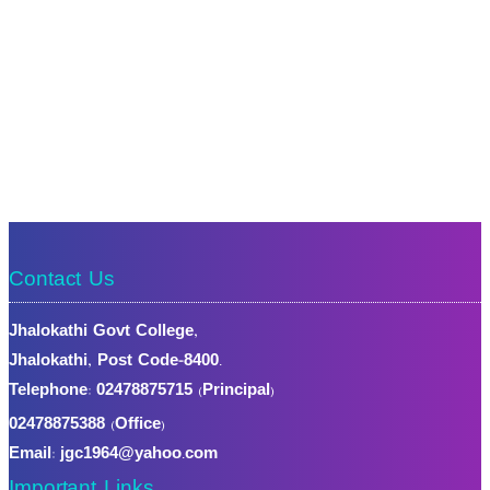
Contact Us
Jhalokathi Govt College,
Jhalokathi, Post Code-8400.
Telephone:
02478875715 (Principal)
02478875388 (Office)
Email: jgc1964@yahoo.com
Important Links