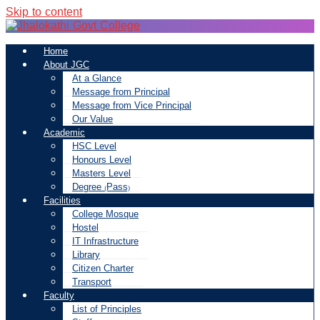
Skip to content
Home
About JGC
At a Glance
Message from Principal
Message from Vice Principal
Our Value
Academic
HSC Level
Honours Level
Masters Level
Degree (Pass)
Facilities
College Mosque
Hostel
IT Infrastructure
Library
Citizen Charter
Transport
Faculty
List of Principles